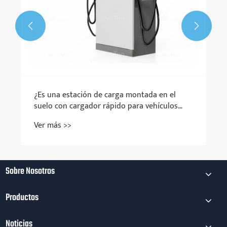


¿Es una estación de carga montada en el
suelo con cargador rápido para vehículos
eléctricos de CC de 60 KW la forma más
Ver más >>
inteligente de escalar la carga pública de
vehículos eléctricos sin salirse de su
presupuesto?
Sobre Nosotros
Productos
Noticias