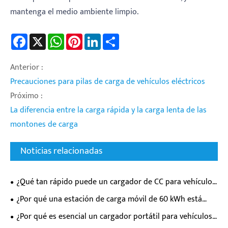
mantenga el medio ambiente limpio.
Facebook
X
WhatsApp
Pinterest
LinkedIn
Share
Anterior :
Precauciones para pilas de carga de vehículos eléctricos
Próximo :
La diferencia entre la carga rápida y la carga lenta de las
montones de carga
Noticias relacionadas
¿Qué tan rápido puede un cargador de CC para vehículos
eléctricos llenar realmente la batería de su automóvil
¿Por qué una estación de carga móvil de 60 kWh está
eléctrico?
transformando la flexibilidad de carga de vehículos
¿Por qué es esencial un cargador portátil para vehículos
eléctricos?