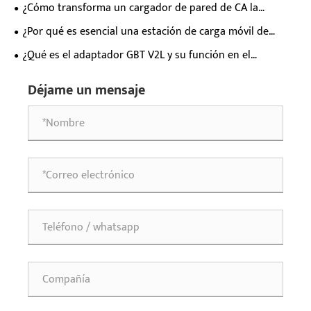
eléctricos Tesla para los propietarios de vehículos
¿Cómo transforma un cargador de pared de CA la
eléctricos modernos?
experiencia diaria de carga de vehículos eléctricos?
¿Por qué es esencial una estación de carga móvil de
rescate en carretera de 65 kWh para el soporte de
¿Qué es el adaptador GBT V2L y su función en el
emergencia de vehículos eléctricos modernos?
suministro de energía para vehículos eléctricos?
Déjame un mensaje